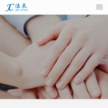
首
页
关
于
产
我
品
企
们
展
业
新
示
画
闻
留
册
资
言
联
讯
咨
系
询
我
们