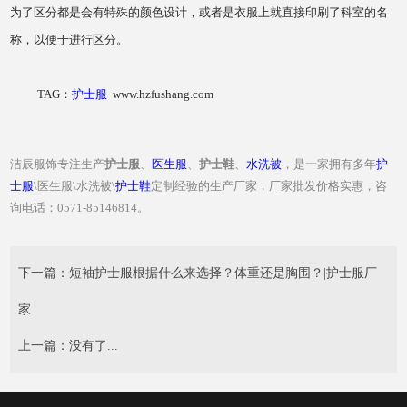
为了区分都是会有特殊的颜色设计，或者是衣服上就直接印刷了科室的名
称，以便于进行区分。
TAG：
护士服
www.hzfushang.com
洁辰服饰专注生产
护士服
、
医生服
、
护士鞋
、
水洗被
，是一家拥有多年
护
士服
\医生服\水洗被\
护士鞋
定制经验的生产厂家，厂家批发价格实惠，咨
询电话：0571-85146814。
下一篇：
短袖护士服根据什么来选择？体重还是胸围？|护士服厂
家
上一篇：没有了...